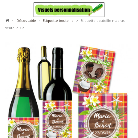
>
décos table
>
etiquette bouteille
>
Etiquette bouteille madras
dentelle X 2