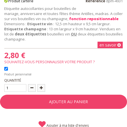
Référence
dpm-4931
Produit carterie
Etiquette autocollantes pour bouteilles de
mariage, anniversaire et toutes fêtes thème Antilles, madras. A coller
sur vos bouteilles vin ou champagne,
fonction repositionnable
Dimensions :
Etiquette vin
: 12,5 cm hauteur x 9,5 cm largeur.
Etiquette champagne
: 13 cm largeur x 9 cm hauteur. Vendues en
lot de
deux étiquettes
bouteilles vin
OU
deux étiquettes bouteilles
champagne.
en savoir
2,80 €
SOUHAITEZ-VOUS PERSONNALISER VOTRE PRODUIT ?
Produit personnalisé
QUANTITÉ
AJOUTER AU PANIER
Ajouter à ma liste d'envies