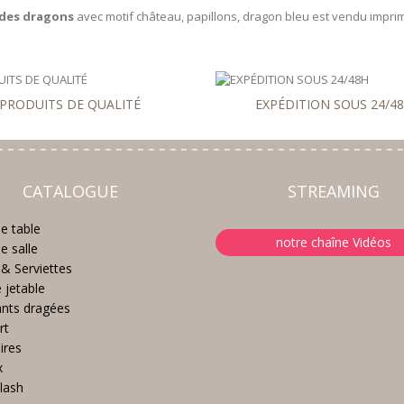
t des dragons
avec motif château, papillons, dragon bleu est vendu imprim
PRODUITS DE QUALITÉ
EXPÉDITION SOUS 24/4
CATALOGUE
STREAMING
e table
notre chaîne Vidéos
e salle
& Serviettes
e jetable
nts dragées
rt
ires
x
lash