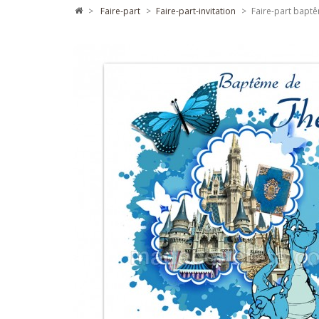
>
faire-part
>
faire-part-invitation
>
Faire-part bapt