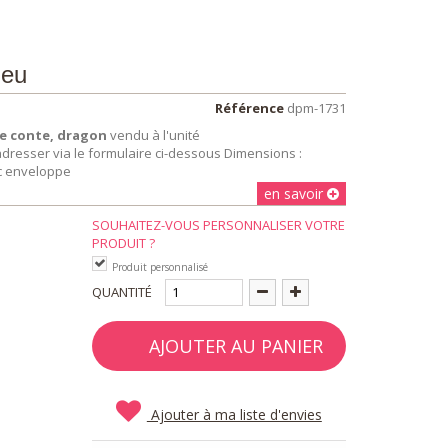
leu
Référence
dpm-1731
re conte, dragon
vendu à l'unité
resser via le formulaire ci-dessous Dimensions :
ec enveloppe
en savoir
SOUHAITEZ-VOUS PERSONNALISER VOTRE
PRODUIT ?
Produit personnalisé
QUANTITÉ
AJOUTER AU PANIER
Ajouter à ma liste d'envies