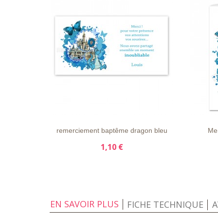
LISTE
APERÇU
DÉTAILS
LISTE
D'ENVIE
RAPIDE
D'ENVI
remerciement baptême dragon bleu
Me
1,10 €
EN SAVOIR PLUS
FICHE TECHNIQUE
A