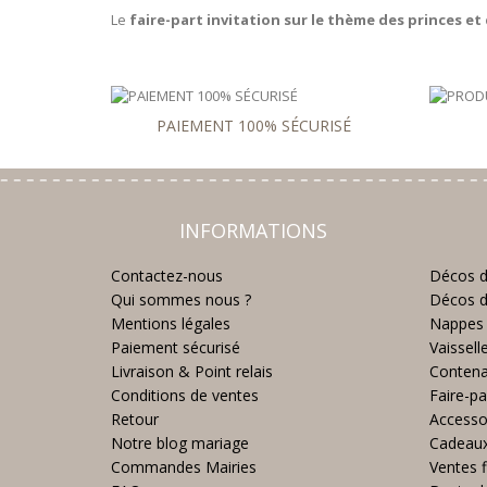
Le
faire-part invitation sur le thème des princes e
PAIEMENT 100% SÉCURISÉ
INFORMATIONS
Contactez-nous
Décos d
Qui sommes nous ?
Décos d
Mentions légales
Nappes 
Paiement sécurisé
Vaissell
Livraison & Point relais
Contena
Conditions de ventes
Faire-pa
Retour
Accesso
Notre blog mariage
Cadeau
Commandes Mairies
Ventes f