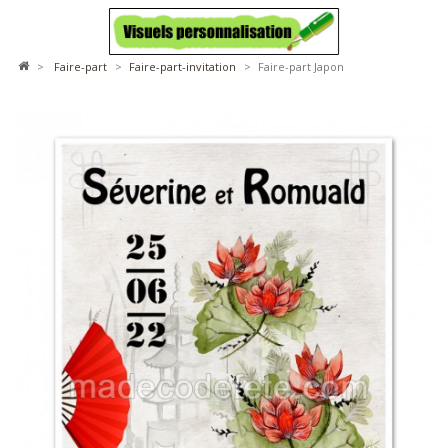
>
faire-part
>
faire-part-invitation
>
Faire-part Japon