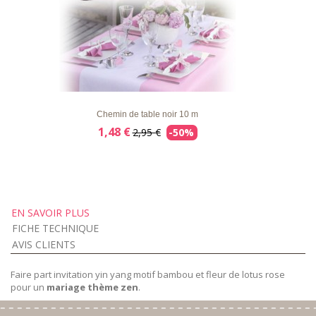
LISTE
APERÇU RAPIDE
DÉTAILS
D'ENVIE
Chemin de table noir 10 m
1,48 €
2,95 €
-50%
EN SAVOIR PLUS
FICHE TECHNIQUE
AVIS CLIENTS
Faire part invitation yin yang motif bambou et fleur de lotus rose
pour un
mariage thème zen
.