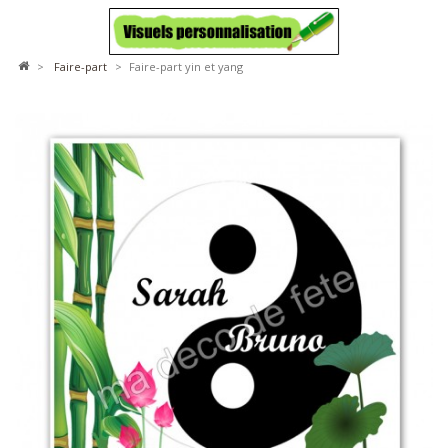
>
faire-part
>
Faire-part yin et yang