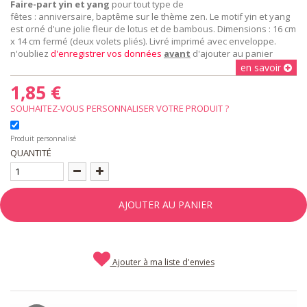
Faire-part yin et yang
pour tout type de
fêtes : anniversaire, baptême sur le thème zen. Le motif yin et yang
est orné d'une jolie fleur de lotus et de bambous. Dimensions : 16 cm
x 14 cm fermé (deux volets pliés). Livré imprimé avec enveloppe.
n'oubliez
d'enregistrer vos données
avant
d'ajouter au panier
en savoir
1,85 €
SOUHAITEZ-VOUS PERSONNALISER VOTRE PRODUIT ?
Produit personnalisé
QUANTITÉ
AJOUTER AU PANIER
Ajouter à ma liste d'envies