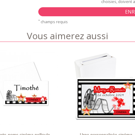
choisies, doivent 
ENR
*
champs requis
Vous aimerez aussi
APERÇU
DÉTAILS
LISTE
APERÇU
DÉTAIL
E
RAPIDE
D'ENVIE
RAPIDE
orte-noms cinéma pellicule
Urne personnalisée cinéma