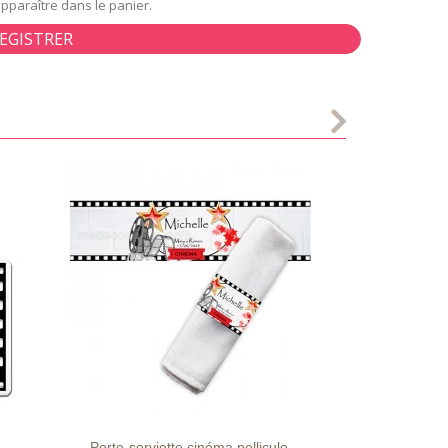
apparaître dans le panier.
EGISTRER
S
LISTE
APERÇU
DÉTAILS
D'ENVIE
RAPIDE
Porte-serviette cinéma pellicule