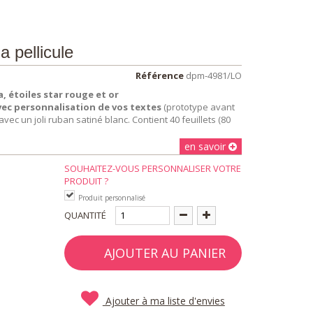
a pellicule
Référence
dpm-4981/LO
a, étoiles star rouge et or
vec personnalisation de vos textes
(prototype avant
ec un joli ruban satiné blanc. Contient 40 feuillets (80
en savoir
SOUHAITEZ-VOUS PERSONNALISER VOTRE
PRODUIT ?
Produit personnalisé
QUANTITÉ
AJOUTER AU PANIER
Ajouter à ma liste d'envies