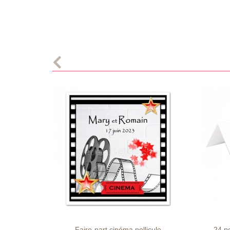
LISTE
APERÇU
DÉTAILS
LISTE
D'ENVIE
RAPIDE
D'ENVI
Faire-part cinéma pellicule
24 p