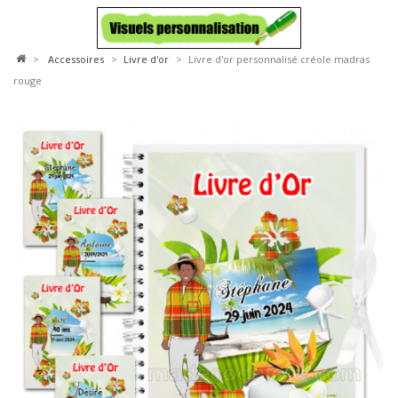
>
accessoires
>
livre d'or
>
Livre d'or personnalisé créole madras
rouge