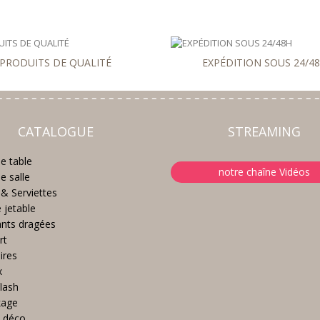
PRODUITS DE QUALITÉ
EXPÉDITION SOUS 24/4
CATALOGUE
STREAMING
e table
notre chaîne Vidéos
e salle
& Serviettes
e jetable
nts dragées
rt
ires
x
lash
kage
 déco