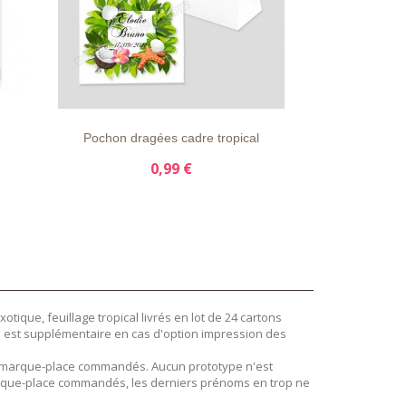
S
LISTE
APERÇU
DÉTAILS
D'ENVIE
RAPIDE
Pochon dragées cadre tropical
0,99 €
ique, feuillage tropical livrés en lot de 24 cartons
ai est supplémentaire en cas d'option impression des
e marque-place commandés. Aucun prototype n'est
rque-place commandés, les derniers prénoms en trop ne