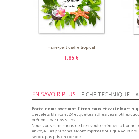
LISTE
APERÇU
DÉTAILS
LISTE
D'ENVIE
RAPIDE
D'ENVI
Faire-part cadre tropical
1,85 €
EN SAVOIR PLUS
FICHE TECHNIQUE
A
Porte-noms avec motif tropicaux et carte Martini
chevalets blancs et 24 étiquettes adhésives motif exotiq
prénoms par nos soins.
Nous vous remercions de bien vouloir vérifier la bonn
envoyé. Les prénoms seront imprimés tels que vous nou
seront pas pris en compte