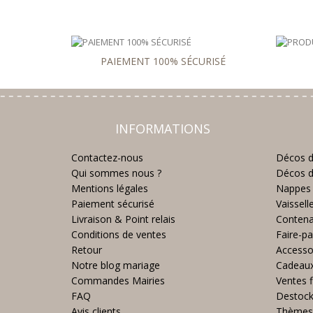
PAIEMENT 100% SÉCURISÉ
INFORMATIONS
Contactez-nous
Décos d
Qui sommes nous ?
Décos d
Mentions légales
Nappes 
Paiement sécurisé
Vaissell
Livraison & Point relais
Contena
Conditions de ventes
Faire-pa
Retour
Accesso
Notre blog mariage
Cadeau
Commandes Mairies
Ventes f
FAQ
Destoc
Avis clients
Thèmes