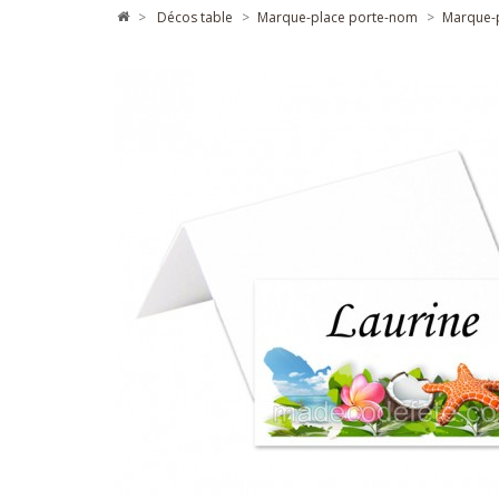
>
décos table
>
marque-place porte-nom
>
marque