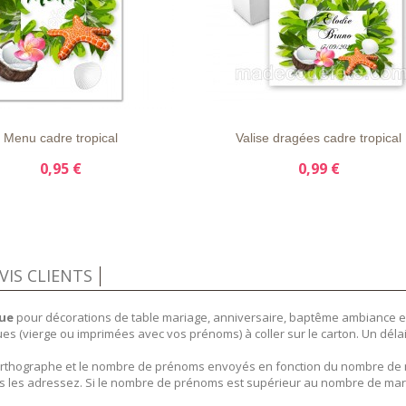
APERÇU
DÉTAILS
LISTE
APERÇU
DÉTAIL
E
RAPIDE
D'ENVIE
RAPIDE
Menu cadre tropical
Valise dragées cadre tropical
0,95 €
0,99 €
VIS CLIENTS
que
pour décorations de table mariage, anniversaire, baptême ambiance exot
ues (vierge ou imprimées avec vos prénoms) à coller sur le carton. Un dél
e orthographe et le nombre de prénoms envoyés en fonction du nombre d
s les adressez. Si le nombre de prénoms est supérieur au nombre de ma