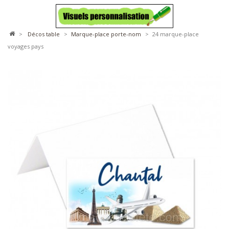
>
décos table
>
marque-place porte-nom
>
24 marque-place
voyages pays