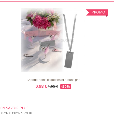
PROMO
LISTE
APERÇU RAPIDE
DÉTAILS
D'ENVIE
12 porte-noms étiquettes et rubans gris
0,98 €
1,95 €
-50%
EN SAVOIR PLUS
FICHE TECHNIQUE