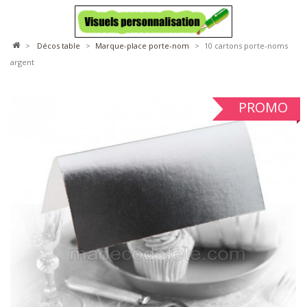
>
décos table
>
marque-place porte-nom
>
10 cartons porte-noms
argent
PROMO