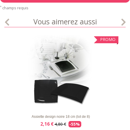
*
champs requis
Vous aimerez aussi
PROMO
LISTE
APERÇU RAPIDE
DÉTAILS
D'ENVIE
Assiette design noire 18 cm (lot de 8)
2,16 €
4,80 €
-55%