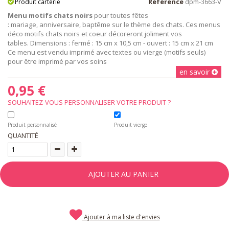
Référence
dpm-3663-V
Produit carterie
Menu motifs chats noirs
pour toutes fêtes
: mariage, anniversaire, baptême sur le thème des chats. Ces menus
déco motifs chats noirs et coeur décoreront joliment vos
tables. Dimensions : fermé : 15 cm x 10,5 cm - ouvert : 15 cm x 21 cm
Ce menu est vendu imprimé avec textes ou vierge (motifs seuls)
pour être imprimé par vos soins
en savoir
0,95 €
SOUHAITEZ-VOUS PERSONNALISER VOTRE PRODUIT ?
Produit personnalisé
Produit vierge
QUANTITÉ
AJOUTER AU PANIER
Ajouter à ma liste d'envies