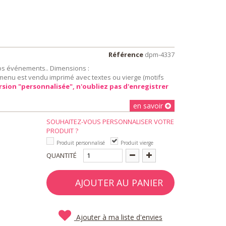
Référence
dpm-4337
os événements.. Dimensions :
e menu est vendu imprimé avec textes ou vierge (motifs
rsion "personnalisée", n'oubliez pas d'enregistrer
en savoir
SOUHAITEZ-VOUS PERSONNALISER VOTRE
PRODUIT ?
Produit personnalisé
Produit vierge
QUANTITÉ
AJOUTER AU PANIER
Ajouter à ma liste d'envies