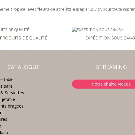
ème tropical avec fleurs de strelitzia
(papier 250 gr, pour toute impr
PRODUITS DE QUALITÉ
EXPÉDITION SOUS 24/4
CATALOGUE
STREAMING
e table
notre chaîne Vidéos
e salle
& Serviettes
e jetable
nts dragées
rt
ires
x
lash