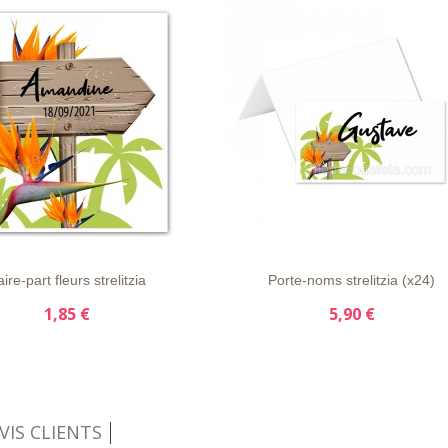
APERÇU
DÉTAILS
LISTE
APERÇU
DÉTAIL
E
RAPIDE
D'ENVIE
RAPIDE
ire-part fleurs strelitzia
Porte-noms strelitzia (x24)
1,85 €
5,90 €
VIS CLIENTS