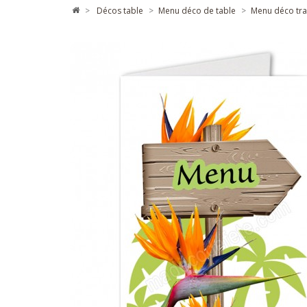
>
décos table
>
menu déco de table
>
menu déco tr