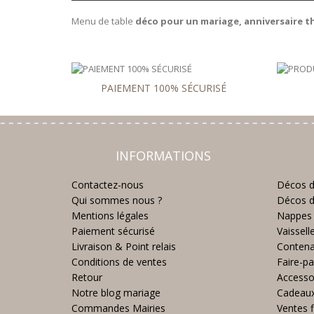
Menu de table
déco pour un mariage, anniversaire th
PAIEMENT 100% SÉCURISÉ
INFORMATIONS
Contactez-nous
Décos d
Qui sommes nous ?
Décos d
Mentions légales
Nappes 
Paiement sécurisé
Vaissell
Livraison & Point relais
Contena
Conditions de ventes
Faire-pa
Retour
Accesso
Notre blog mariage
Cadeau
Commandes Mairies
Ventes f