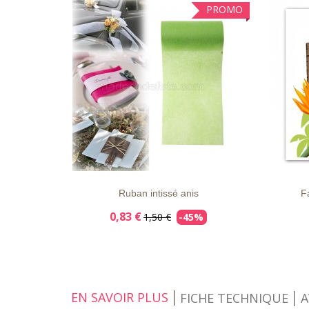
PROMO
LISTE
APERÇU
DÉTAILS
LISTE
D'ENVIE
RAPIDE
D'ENVI
Ruban intissé anis
Fa
0,83 €
1,50 €
-45%
EN SAVOIR PLUS
FICHE TECHNIQUE
A