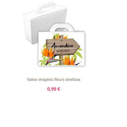
S
LISTE
APERÇU
DÉTAILS
D'ENVIE
RAPIDE
Valise dragées fleurs strelitzia
0,99 €