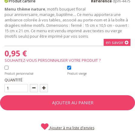
Référence
dpm-4475
Produit carterie
Menu thème nature
, motifs bouquet floral
pour anniversaire, mariage, baptême..
.
Ce menu apportera une
ambiance colorée à vos tables, associé au porte-nom et à la boîte à
dragées même motifs. Dimensions : fermé : 15 cm x 10,5 cm - ouvert :
15 cm x 21 cm. Ce menu est vendu imprimé avec textes ou vierge
(motifs seuls) pour être imprimé par vos soins
en savoir
0,95 €
SOUHAITEZ-VOUS PERSONNALISER VOTRE PRODUIT ?
Produit personnalisé
Produit vierge
QUANTITÉ
AJOUTER AU PANIER
Ajouter à ma liste d'envies