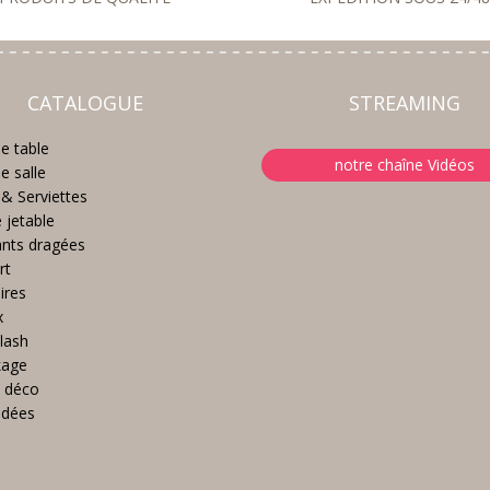
CATALOGUE
STREAMING
e table
notre chaîne Vidéos
e salle
& Serviettes
e jetable
nts dragées
rt
ires
x
lash
kage
 déco
idées