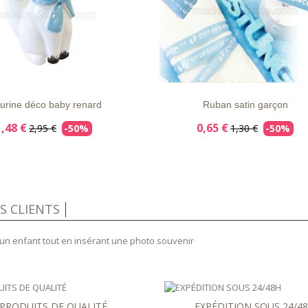
APERÇU
DÉTAILS
LISTE
APERÇU
DÉTAI
RAPIDE
D'ENVIE
RAPIDE
urine déco baby renard
Ruban satin garçon
1,48 €
0,65 €
2,95 €
-50%
1,30 €
-50%
IS CLIENTS
'un enfant tout en insérant une photo souvenir
PRODUITS DE QUALITÉ
EXPÉDITION SOUS 24/4