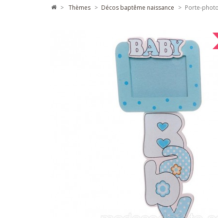
>
thèmes
>
décos baptême naissance
>
Porte-phot