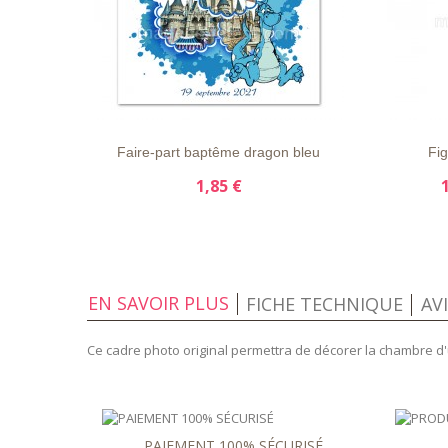
LISTE
APERÇU
DÉTAILS
LISTE
D'ENVIE
RAPIDE
D'ENVIE
Faire-part baptême dragon bleu
Fig
1,85 €
EN SAVOIR PLUS
FICHE TECHNIQUE
AV
Ce cadre photo original permettra de décorer la chambre d
PAIEMENT 100% SÉCURISÉ