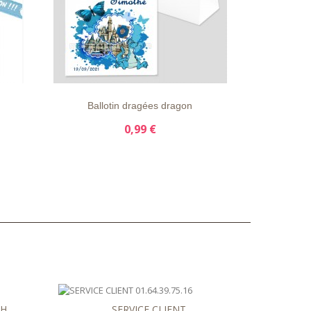
LS
LISTE
APERÇU
DÉTAILS
D'ENVIE
RAPIDE
Ballotin dragées dragon
0,99 €
8H
SERVICE CLIENT