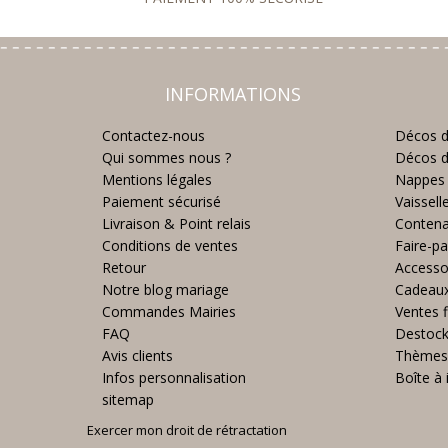
INFORMATIONS
Contactez-nous
Décos d
Qui sommes nous ?
Décos d
Mentions légales
Nappes 
Paiement sécurisé
Vaissell
Livraison & Point relais
Contena
Conditions de ventes
Faire-pa
Retour
Accesso
Notre blog mariage
Cadeau
Commandes Mairies
Ventes f
FAQ
Destoc
Avis clients
Thèmes
Infos personnalisation
Boîte à 
sitemap
Exercer mon droit de rétractation