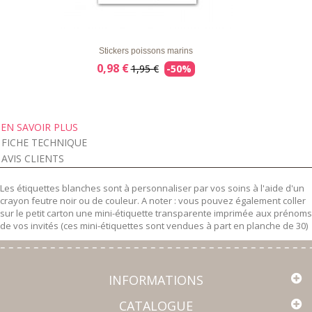
LISTE
APERÇU RAPIDE
DÉTAILS
D'ENVIE
Stickers poissons marins
0,98 €
1,95 €
-50%
EN SAVOIR PLUS
FICHE TECHNIQUE
AVIS CLIENTS
Les étiquettes blanches sont à personnaliser par vos soins à l'aide d'un
crayon feutre noir ou de couleur. A noter : vous pouvez également coller
sur le petit carton une mini-étiquette transparente imprimée aux prénoms
de vos invités (ces mini-étiquettes sont vendues à part en planche de 30)
INFORMATIONS
CATALOGUE