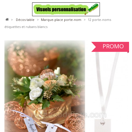
>
décos table
>
marque-place porte-nom
>
12 porte-noms
étiquettes et rubans blancs
PROMO