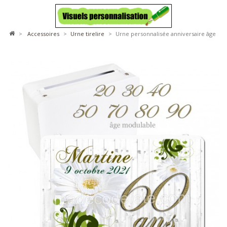
>
accessoires
>
urne tirelire
>
Urne personnalisée anniversaire âge